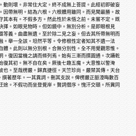
。動則壞。非常住大定。終不成無上菩提。此經初即破妄
。因帶無明。結為六根。六根體用雖同。而見聞最勝。故
守其本有。不假多方。然此性於未悟之前。未嘗不定。既
決擇。如眼見物時。但如鏡中。無別分析。是即眼根見
還等義。曲盡無遺。至於除二見之妄。但去其所帶無明而
融。舉一全該。坦然平等。令修根性定者知其不遺一法
自體。此則以無分別根。合無分別性。全不用覺觀思惟。
明。復因當機之請而條列焉。始有三漸而揲圓通。次躡乾
始復其初。無不自在矣。厥後七趣五魔。大意惟以警淹
故也。至哉楞嚴。歸真捷徑。天竺珍尚。嚴禁其傳。天台
。撰著歷年。一其異詞。刪其支說。俾楞嚴正脈湮晦數百
迂途。不假功而坐登覺岸。贅詞僭序。愧汗交頤。所冀同