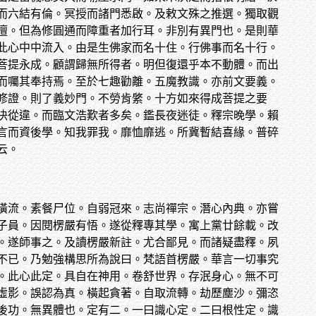
而六結有倫。冥授而諸門悉啟。及敕文殊之推選。獨取觀
檀。但為修圓通而障重者加行耳。非別有異門也。是則華
此心中中流入。由是生佛家而名十住。行佛事而名十行。
菩提永成。顧謂歸無所得者。明但復還乎本不動體。而出
而囑其奉持焉。至於七趣勸離。五魔教識。亦前文要義。
修證。則了義妙門。不勞肯綮。十方如來得成菩提之要
決從違。而臨文浩歎者多矣。鑑長夜迷徒。釋宗晚學。賴
言而資後學。知我罪我。靡恤靡逃。所冀暫結喜緣。普碎
云。
潢流。素餐尸位。自弱冠來。志尚禪宗。潛心內典。亦嘗
子員。因閱楞嚴有悟。遂從釋專其學。寓上黨廿餘載。改
。遂師事之。及讀楞嚴新註。尤合鄙見。而諸疑盡釋。夙
不已。乃勉強構思所為說曰。梵語首楞嚴。華言一切事究
。此心此定。具自在神用。卷舒世界。存泯身心。無不可
虛影。誤認為真。橫起貪著。自取流轉。劫歷塵沙。彌恣
後功。無異體也。定有二。一曰識心定。二曰根性定。識