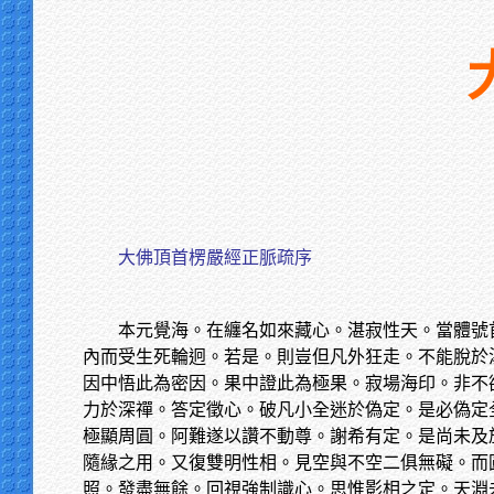
大佛頂首楞嚴經正脈疏序
本元覺海。在纏名如來藏心。湛寂性天。當體號
內而受生死輪迥。若是。則豈但凡外狂走。不能脫於
因中悟此為密因。果中證此為極果。寂場海印。非不
力於深禪。答定徵心。破凡小全迷於偽定。是必偽定
極顯周圓。阿難遂以讚不動尊。謝希有定。是尚未及
隨緣之用。又復雙明性相。見空與不空二俱無礙。而
照。發盡無餘。回視強制識心。思惟影相之定。天淵