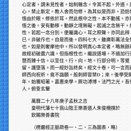
心定者。謂未見性者。姑制雜念。令其不起。外道。
心。禁止斯定。教人舍而勿修。為其似是而非。恐妨
悟由於眼。修依於耳。然此根中之性。本不動搖。亦
悟之後。安有動移。動靜之境無礙。起滅之念無干。
性。若起一念分別。便屬識心。耳之照聲。亦同此辨
已。非破斥也。自是而後。四科七大。雖廣彰萬法全
也。如是則奢摩他中。所以發明真心本定者。略無餘
故經初破盡六識。但指根性也。繼說道場。不過加行
慧而臻十信。以至住。行。向。地。行部分明。等覺
留。護墮落。而一經妙旨終矣。經文十卷。可一言而
師西向祝祈。竟不諧願。般刺師冒禁Ð；來。後學受
年。始獲昭著。嘉惠來學。厥功溥博。法門之光。吾
人。俯垂玄鑒
萬曆二十八年庚子孟秋之吉
皇明代藩七十翁山陰王樂善道人朱俊柵撰於
欽賜樂善書院
（楞嚴經正脈疏卷一、二、三為圖表，略）