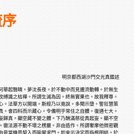
疏序
明京都西湖沙門交光真鑑述
何華起翳睛。夢沈長夜。於不動中而見遷流動轉。於無生
攻縛識之枯禪。所謂生滅為因。終無實果也。故我釋尊。
心。法華方以開端。斯經乃以竟說。多聞示墮。警狂慧策
真。會四科而示藏心。令備明乎常住之自體。復通七大。
妄歸真。顯空藏不變之體。下乃酬滿慈從真起妄。顯不空
。徹法源不動不壞之楞嚴。非由造作。所謂奢摩他微密觀
由是當機思契入而喻屋求門。如來示決定而指根明結。於