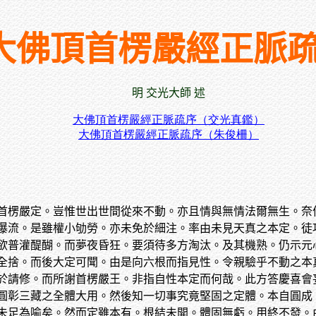
大佛頂首楞嚴經正脈
明 交光大師 述
大佛頂首楞嚴經正脈疏序（交光真鑑）
大佛頂首楞嚴經正脈疏序（朱俊柵）
首楞嚴定。豈惟世出世間從來不動。亦且情與無情法爾無生。奈
瀑流。是雖權小劬勞。亦未免於細注。率由未見天真之本定。徒
欲普灌醍醐。而夢夜昏狂。要須待多方淘汰。及其機熟。仍示元
全捨。而後大定可聞。由是向六根而指見性。令親驗乎不動之本
於請修。而所謝首楞嚴王。非指自性本定而何哉。此方答慶喜會
圓彰三藏之全體大用。然後知一切事究竟堅固之定體。本自圓成
未足為喻矣。然而定雖本有。根結未開。體固無虧。用終不發。