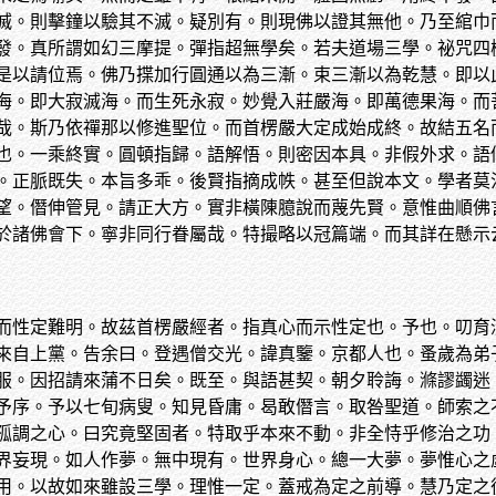
滅。則擊鐘以驗其不滅。疑別有。則現佛以證其無他。乃至綰巾
發。真所謂如幻三摩提。彈指超無學矣。若夫道場三學。祕咒四
是以請位焉。佛乃揲加行圓通以為三漸。束三漸以為乾慧。即以
海。即大寂滅海。而生死永寂。妙覺入莊嚴海。即萬德果海。而
哉。斯乃依禪那以修進聖位。而首楞嚴大定成始成終。故結五名
也。一乘終實。圓頓指歸。語解悟。則密因本具。非假外求。語
。正脈既失。本旨多乖。後賢指摘成帙。甚至但說本文。學者莫
望。僭伸管見。請正大方。實非橫陳臆說而蔑先賢。意惟曲順佛
於諸佛會下。寧非同行眷屬哉。特撮略以冠篇端。而其詳在懸示
而性定難明。故茲首楞嚴經者。指真心而示性定也。予也。叨育
來自上黨。告余曰。登遇僧交光。諱真鑒。京都人也。蚤歲為弟
服。因招請來蒲不日矣。既至。與語甚契。朝夕聆誨。滌謬蠲迷
予序。予以七旬病叟。知見昏庸。曷敢僭言。取咎聖道。師索之
孤調之心。曰究竟堅固者。特取乎本來不動。非全恃乎修治之功
界妄現。如人作夢。無中現有。世界身心。總一大夢。夢惟心之
用。以故如來雖設三學。理惟一定。蓋戒為定之前導。慧乃定之