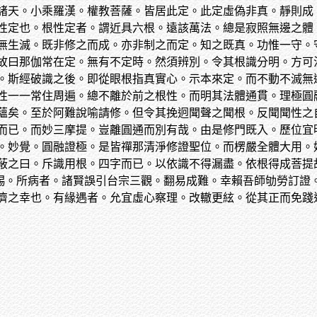
諸天。小乘羅漢。權教菩薩。皆居此定。此定虛偽非真。靜則成
性定也。根性定者。謂近具六根。遠該萬法。總是寂照無邊之體
無生滅。既非修之而成。亦非制之而定。知之既真。功惟一守。
故曰那伽常在定。無有不定時。然須辨別。令其根識分明。方可
。斯經破識之後。即從眼根指真實心。示本來定。而不動不滅無
性一一常住周遍。總不離於前之根性。而明其法體通貫。理極圓
蘊矣。至於阿難說喻請修。但令其挽迥聞聲之聞根。反聞聞性之
而已。而妙三摩提。豈離圓通而別有哉。由是修門既入。歷位宜
。妙覺。圓融證極。是皆禪那清淨修證聖位。而楞嚴全體大用。
蔽之曰。斥識用根。四字而已。以依識不得漏盡。依根得成菩提
賜。所病者。諸賢誤引台宗三觀。翻易成難。幸賴吾師劬勞訂證
儕之幸也。有緣遇者。允宜虛心察理。改轍更絃。從其正而免踐