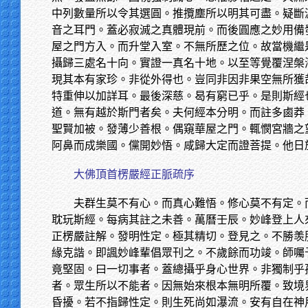
中列數量所以令其選圓。推攬塵所以明其可盡。疑斷
音之耳門。蓋必寂滅之真體現前。而後圓應之妙用備
屋之門方入。而升堂入室。不無所歷之位。故當機繼
攝歸三處名十向。實證一真名十地。以至等覺覆涅槃
現其本有家珍。非從外得也。豈同非因非果空無所獲
特重伸以加詳耳。最後深慈。曷有窮已乎。是則斯經
道。無有越於斯門者矣。夫何經本分明。而註多鹵莽
聖賢加被。發薄少善根。偶窺華屋之門。輒憫宮牆之
阿鼻而成樂國。儻開妙悟。咸歸大定而證菩提。他日
大佛頂首楞嚴經正脈疏序
夫群生莫不有心。而真心難悟。修心莫不有定。
耽玩斯經。每病其註之未善。萬曆壬辰。妙峰登上人
正楞嚴註解。發明性定。極其精切。登見之。不勝羡
緣克諧。即諷妙峰輩倡眾刊之。不歲餘而功竣。師囑
竟堅固。曰一切事者。蓋總攝乎身心世界。非獨制乎
者。眾生所以不能者。因無始來根本無明所覆。致境
昏擾。若不指歸性定。則生死尚如瀑流。安有自在神