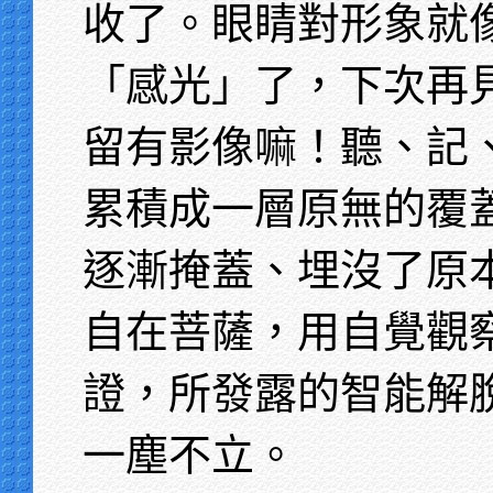
收了。眼睛對形象就
「感光」了，下次再
留有影像嘛！聽、記
累積成一層原無的覆
逐漸掩蓋、埋沒了原
自在菩薩，用自覺觀
證，所發露的智能解
一塵不立。