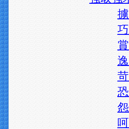
擄
巧
賞
逸
苛
恐
怨
呵