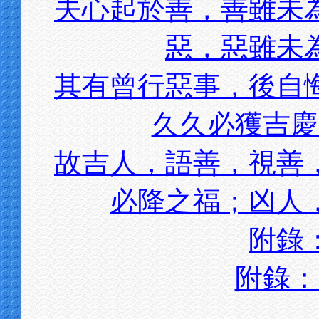
夫心起於善，善雖未
惡，惡雖未
其有曾行惡事，後自
久久必獲吉慶
故吉人，語善，視善
必降之福；凶人
附錄
附錄：