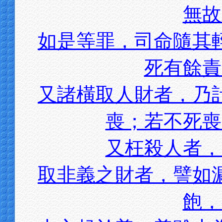
無故
如是等罪，司命隨其
死有餘責
又諸橫取人財者，乃
喪；若不死喪
又枉殺人者，
取非義之財者，譬如
飽，