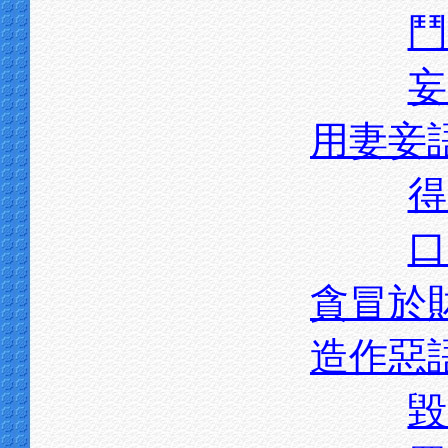
鬥
妄
用妻妾
得
口
貪冒於
造作惡
毀