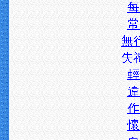
每
常
無
失
輕
違
作
懷