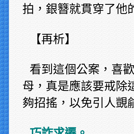
拍，銀簪就貫穿了他
【再析】
看到這個公案，喜
母，真是應該要戒除
夠招搖，以免引人覬
巧詐求遷。