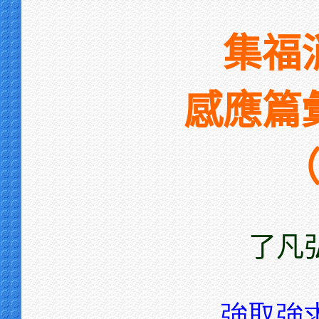
集福
感應篇
了凡
強取強