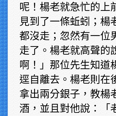
呢！楊老就急忙的上
見到了一條蚯蚓；楊
都沒走；忽然有一位
走了。楊老就高聲的
啊！」那位先生知道
逕自離去。楊老則在
拿出兩分銀子，教楊
酒，並且對他說：「