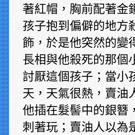
著紅帽，胸前配著金
孩子抱到偏僻的地方
飾，於是他突然的變
長相與他殺死的那個
討厭這個孩子；當小
天，天氣很熱，賣油
他插在髮髻中的銀簪
刺著玩；賣油人以為