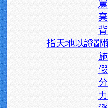
罵
棄
背
指天地以證鄙
施
假
分
力