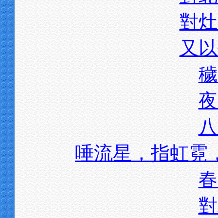
對灶
又以
穢
夜
八
唾流星，指虹霓
春
對