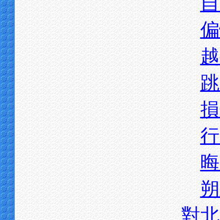
自
偏
越
跳
損
行
晦
朔
對北