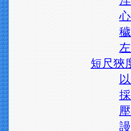
淫
心
穢
左
短尺狹
以
採
壓
謾