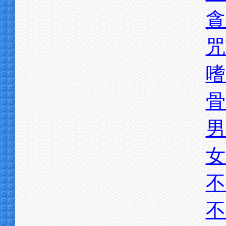
貪
咒
嗜
骨
男
女
不
不