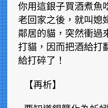
你用這銀子買酒煮魚
老回家之後，就叫媳
鄰居的貓，突然衝過
打貓，因而把酒給打
給打碎了！
【再析】