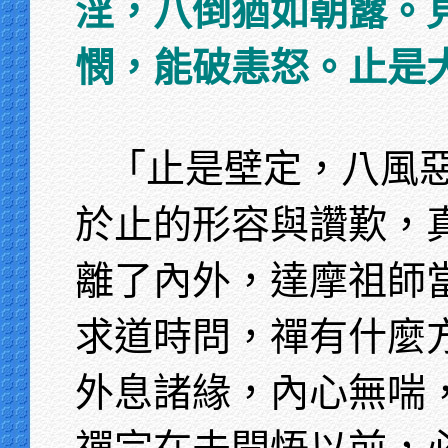
淫，八倒猶如朝露。
憫，能破恚怒。止是
「止是壁定，八風
於止的形容與讚歎，
離了內外，達摩祖師
求道時問，禪有什麼
外息諸緣，內心無喘