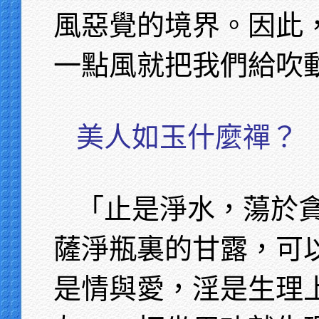
風惡覺的境界。因此
一點風就把我們給吹
美人如玉什麼禪？
「止是淨水，蕩於
薩淨瓶裏的甘露，可
是情與愛，淫是生理