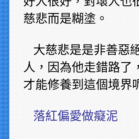
好人很好，對壞人也
慈悲而是糊塗。
大慈悲是是非善惡
人，因為他走錯路了
才能修養到這個境界
落紅偏愛做癡泥