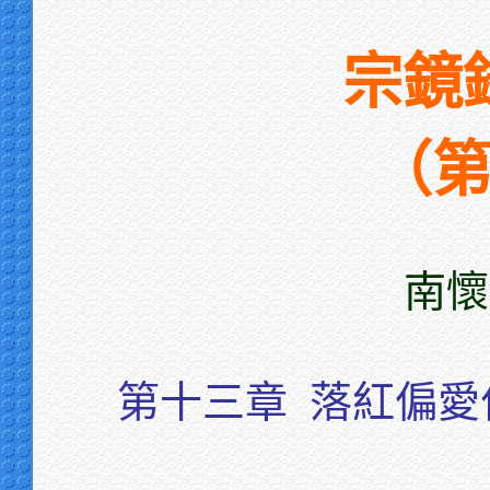
宗鏡
（
南懷
第十三章
落紅偏愛