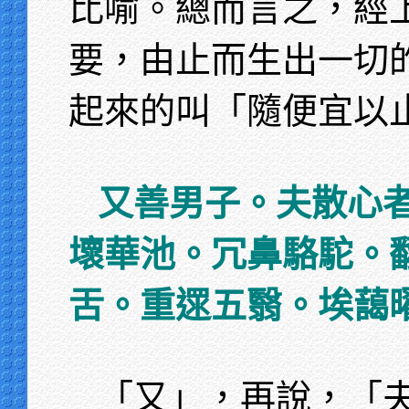
比喻。總而言之，經
要，由止而生出一切
起來的叫「隨便宜以
又善男子。夫散心
壞華池。冗鼻駱駝。
舌。重遝五翳。埃藹
「又」，再說，「