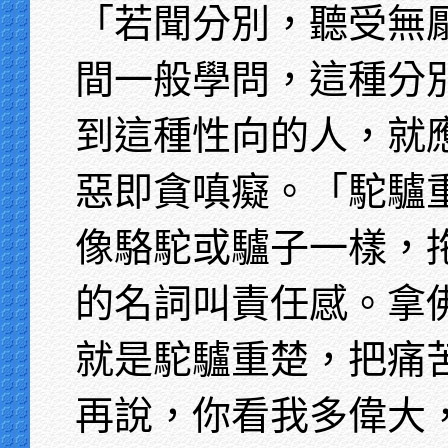
「若聞分別，聽受無
間一般學問，這種分
到這種性向的人，就
惡即貪嗔癡。「駝驢
像駱駝或驢子一樣，
的名詞叫責任感。拿
就是駝驢重楚，把痛
再說，你看我多偉大