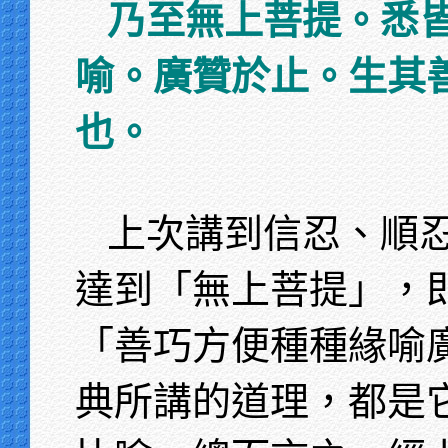
乃至無上菩提。悉
喻。廣贊於止。生其
也。
上次講到信忍、順
達到「無上菩提」，
「善巧方便種種緣喻
典所講的道理，都是