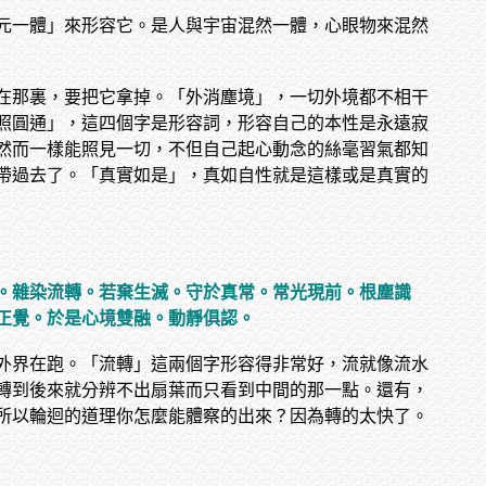
元一體」來形容它。是人與宇宙混然一體，心眼物來混然
在那裏，要把它拿掉。「外消塵境」，一切外境都不相干
照圓通」，這四個字是形容詞，形容自己的本性是永遠寂
然而一樣能照見一切，不但自己起心動念的絲毫習氣都知
帶過去了。「真實如是」，真如自性就是這樣或是真實的
。雜染流轉。若棄生滅。守於真常。常光現前。根塵識
正覺。於是心境雙融。動靜俱認。
外界在跑。「流轉」這兩個字形容得非常好，流就像流水
轉到後來就分辨不出扇葉而只看到中間的那一點。還有，
所以輪迴的道理你怎麼能體察的出來？因為轉的太快了。