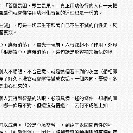
：「菩薩畏困，眾生畏果。」真正用功修行的人有一天把
風扇你就會懂得用功淨化習氣的道理也是一樣的。
生滅」，可是一切眾生不跟著自己不生不滅的自性走，反
迴裏滾。
心，應時消落」，靈光一現前，六根都起不了作用，外界
「根塵識心，應時消落」，這句話是形容禪宗頓悟的境
別人不順眼、不合己意。就是這個看不到的灰塵（想相即
穿了好久不洗它就會髒得變成衣垢。一個內向、憂鬱、多
是由心理來的。
個人要得到智慧的法眼，必須具備上述的條件，想相的塵
，哪一條是不對，但還沒有悟道。「云何不成無上知
可以成佛。「於是心境雙融」，到達了返聞聞自性的程
融。「動靜俱泯」，因此，聽到音聲的動相與沒有聽到音