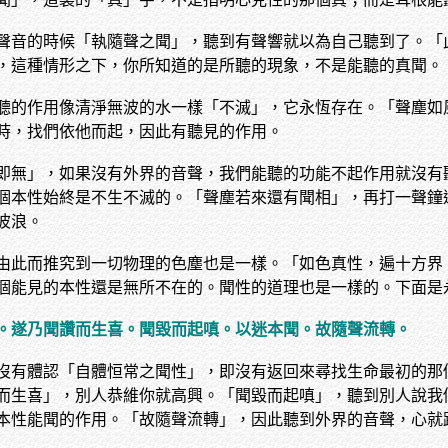
聲音的時候「執隨聲之聞」，聽到有聲響就以為自己聽到了。「
，這種情形之下，你所知道的是所聽的現象，不是能聽的真聞。
聽的作用像清淨無波的水一樣「不滅」，它永恆存在。「聲塵如
時，找們依他而起，因此有聽見的作用。
即無」，如果沒有外界的音聲，我們能聽的功能不起作用就沒有
個本性始終是不生不滅的。「聲塵若來還有聞相」，再打一聲鐘
波浪。
由此而推究到一切物理的色塵也是一樣。「如色真性，遍十方界
個能見的本性還是無所不在的。聞性的道理也是一樣的。下面是
。遂乃聞讚而生喜。聞毀而起嗔。以迷本聞。故隨聲流轉。
沒有體認「自體恒常之聞性」，即沒有返回來尋找生命最初的那
而生喜」，別人恭維你就高興。「聞毀而起嗔」，聽到別人說我
本性能聞的作用。「故隨聲流轉」，因此聽到外界的音聲，心就