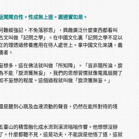
返聞聞自性。性成無上道。圓通實如是。
阿難縱強記，不免落邪思」，興趣廣泛什麼東西都看叫
古文叫做「記問之學」。在中國文化裏「記問之學不足以
正的理透過修養應用在待人處世上。拿中國文化來講，義
儒者。
妄想多，這在佛法就叫做「所知障」。「豈非隨所淪，旋
為不能「旋流獲無妄」，我們的思想習慣就像電風扇開了
如不妄想的程度。這個過程就叫做「旋流獲無妄。」
還是聽到心跳及血液流動的聲音，仍然在能所對待的境
五臺山的積雪融化成水流到溪流嗡嗡作響。他想想沒辦
了。什麼都聽不見，這是功夫，不能說是他悟了道，這就