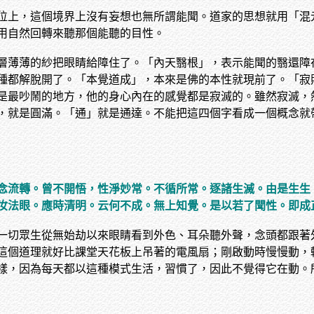
位上，這個境界上沒有妄想也無所謂能聞。道家的思想就用「混
用自然回轉來聽那個能聽的目性。
層薄薄的紗把眼睛給障住了。「內天翳根」，表示能聞的翳還障
種都解脫開了。「本覺道成」，本來是佛的本性就現前了。「寂
是最吵鬧的地方，他的身心內在的感覺都是寂滅的。雖然寂滅，
，就是圓滿。「通」就是通達。不能把這四個字看成一個概念就
念流轉。曾不開悟，性淨妙常。不循所常。逐諸生滅。由是生生
汝法眼。應時清明。云何不成。無上知覺。是以若了聞性。即成
一切眾生從無始劫以來眼睛看到外色、耳朵聽外聲，念頭都跟著
這個道理就好比課堂天花板上吊著的電風扇；剛啟動時慢慢動，
樣，因為每天都以這種模式生活，習慣了，因此不覺得它在動。