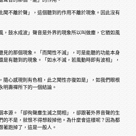
此聞不離於聲」，這個聽到的作用不離於現象。因此沒有
風，鼓水成波」聲音是外界的現象所以叫做塵，它猶如風
聽見的那個現象。「而聞性不滅」，可是能聽的功能本身
還是有聽到的現象。「如水不滅，若風動時即有波相」，
，隨心感現則有色相，此之聞性亦復如是」，如我們眼根
永明壽禪所下的一個結論。
個本源。「卻徇聲塵生滅之間相」，卻跟著外界音聲的生
們的不是，就恨不得想殺掉他。為什麼會這樣呢？因為都
跟著跑掉了，這是一般人。