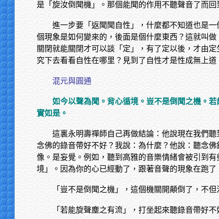
是「旋汝倒聞機」。那個能聞的作用不聽聲音了而回
進一步要「返聞聞自性」，什麼都不知道也是一
個現象是如何變來的，後面是個什麼東西？這就叫做
關閉就能關閉才可以談「定」，有了定以後，才由定
究下去看看自性在哪里？見到了自性才是性成無上道
混元與圓通
如今以聲為聞。背心循境。豈不是倒聞之機。若
實如是。
這裏永明壽禪師自己再做結論：他說現在我們聽
念佛的錄音帶好不好？我說：為什麼？他說：聽念佛
像。是妄覺。例如，聽到高雅的音樂情緒會被引到有
境」。因為你的心已經動了，跟著音聲的現象在跑了
「豈不是倒聞之機」，這個機關開顛倒了，不但
「若能旋聲塵之有流」，打坐起來聽錄音帶好不