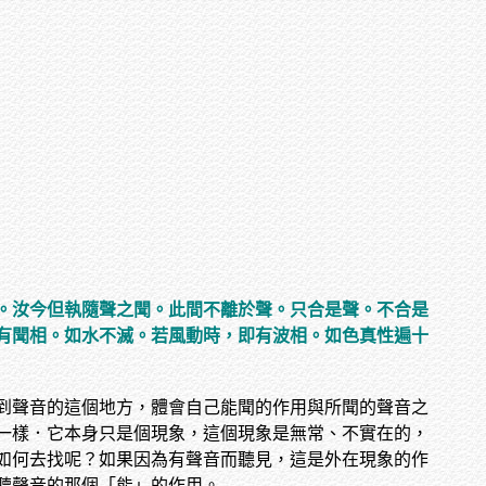
。汝今但執隨聲之聞。此間不離於聲。只合是聲。不合是
有聞相。如水不滅。若風動時，即有波相。如色真性遍十
到聲音的這個地方，體會自己能聞的作用與所聞的聲音之
一樣．它本身只是個現象，這個現象是無常、不實在的，
如何去找呢？如果因為有聲音而聽見，這是外在現象的作
聽聲音的那個「能」的作用。