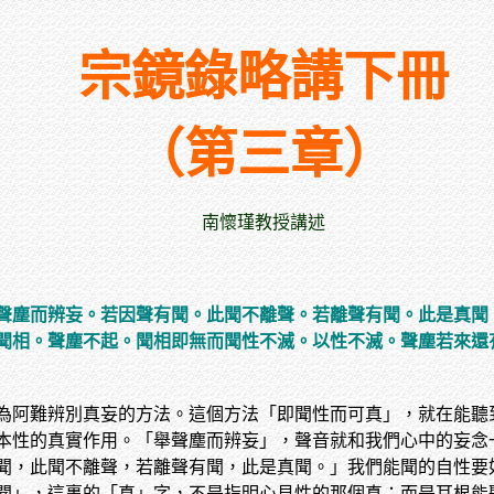
宗鏡錄略講下冊
（第三章）
南懷瑾教授講述
聲塵而辨妄。若因聲有聞。此聞不離聲。若離聲有聞。此是真聞
聞相。聲塵不起。聞相即無而聞性不滅。以性不滅。聲塵若來還
為阿難辨別真妄的方法。這個方法「即聞性而可真」，就在能聽
本性的真實作用。「舉聲塵而辨妄」，聲音就和我們心中的妄念
聞，此聞不離聲，若離聲有聞，此是真聞。」我們能聞的自性要
聞」，這裏的「真」字，不是指明心見性的那個真；而是耳根能