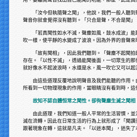
「汝今但執隨聲之聞」，他說，我們一般人聽到
聲音你就會覺得沒有聽到。「只合是聲，不合是聞」
「若真聞性如水不滅，聲塵如風，鼓水成波」能
吹一樣，使平靜的水變成了波浪。因為外界的音聲來
「故有聞相」，因此我們聽到。「聲塵不起聞拍
存在。「以性不滅」，透過能聞後面，一切眾生的那
就好像水不起波浪時，水還是水，風一吹它又可以起
由這些道理反覆地說明聲音及我們能聽的作用。
所看到一切物理現象的作用，當眼睛沒有看到時，這
故知不認自體恒常之聞性。卻徇聲塵生滅之聞相
由此道理，我們知道一般人平常的生活習慣，並
滅在流轉。因此在日常生活的行為上就形成了「聞讚
跟著現象在轉，這就是凡夫。「以迷本聞」，迷失了