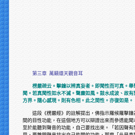
第三章
萬籟還天觀音耳
楞嚴疏云。擊鐘以辨真妄者。即聞性而可真。舉
聞。若真聞性如水不滅。聲塵如風。鼓水成波、故有
方界。隨心感現。則有色相。此之間性。亦復如是。
這段《楞嚴經》的註解提出，佛指示羅候羅擊鐘
間的目性功能，在這個地方可以辯證出來而參透能聞
至於能聽到聲音的功能，自己要找出來。「若因聲有
用，要離開聲音找出自己能聞的功能，那麼「此是真