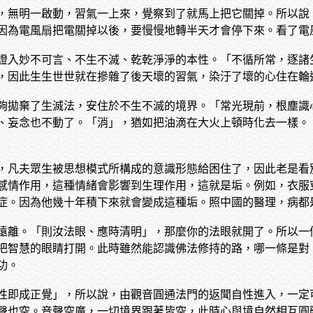
，無明一啟動，習氣一上來，覺察到了就馬上把它關掉。所以說
因為電風扇把電關掉以後，要慢慢地轉半天才會停下來。看了電
證入妙不可言、不生不滅、乾乾淨淨的本性。「不循所常，逐諸
，因此生生世世就在摻雜了後天壞的習氣，染汙了壞的心住在輪
夠拋棄了生滅法，安住於不生不滅的境界。「常光現前，根塵識
、妄念也不動了。「消」，猶如把油滴在大火上頓時化去一樣。
，凡夫眾生被思想模式所構成的意識形態給困住了，因此老是看
感情作用，這種情緒會影響到生理作用，這就是垢。例如，衣服
症。因為他幾十年積下來就會變成這種垢。照中國的醫理，病都
遠離。「則汝法眼、應時清明」，那麼你的法眼就開了。所以一
把智慧的眼睛打開。此時雖然能認識佛法修持的路，哪一條是對
功。
性即成正覺」，所以說，由觀音圓通法門的返聞自性進入，一定
聲也空。音聲空廣，一切境界跟著皆空，此時心與境自然相互圓