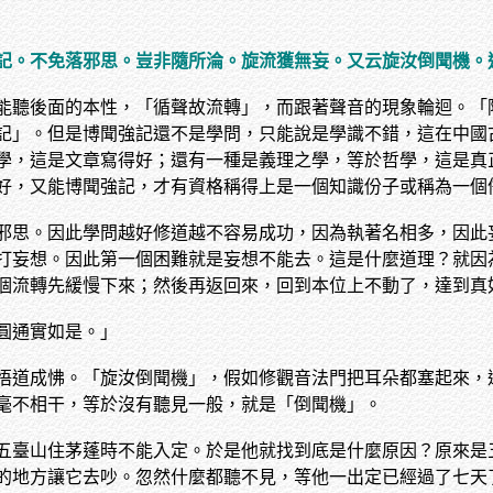
記。不免落邪思。豈非隨所淪。旋流獲無妄。又云旋汝倒聞機。
能聽後面的本性，「循聲故流轉」，而跟著聲音的現象輪迴。「
記」。但是博聞強記還不是學問，只能說是學識不錯，這在中國
學，這是文章寫得好；還有一種是義理之學，等於哲學，這是真
好，又能博聞強記，才有資格稱得上是一個知識份子或稱為一個
邪思。因此學問越好修道越不容易成功，因為執著名相多，因此
打妄想。因此第一個困難就是妄想不能去。這是什麼道理？就因
個流轉先緩慢下來；然後再返回來，回到本位上不動了，達到真
圓通實如是。」
悟道成怫。「旋汝倒聞機」，假如修觀音法門把耳朵都塞起來，
毫不相干，等於沒有聽見一般，就是「倒聞機」。
五臺山住茅蓬時不能入定。於是他就找到底是什麼原因？原來是
的地方讓它去吵。忽然什麼都聽不見，等他一出定已經過了七天