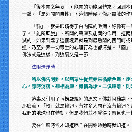
「復本聞之無妄」，能聞的功能回轉來，回到本
一體，「是近聞聞自性」，這個時候，你那靈敏的作
「翳」，就是眼睛得了白內障的毛病，好像有一
了。「能所既脫」，所聞的聲塵及能聞的作用，這兩
滅的，如果到達了這個境界就是到最熱鬧的西門町或
道，乃至外界一切眾生的心理行為也都清楚。「圓」
佛法就是這樣，到這裏又是一節。
法眼清淨時
所以佛告阿難。以諸眾生從無始來循諸色聲。逐
心。應時消落。想相為塵。識情為垢。二俱遠離。則
這裏又引用了《楞嚴經》的原文。佛對阿難講，
那麼流，「轉」就是輪迴。有許多人問有沒有輪迴？
我們的地球也在轉動，但是我們並不覺得；習氣也一
要在什麼時候才知道呢？在開始啟動時就知道。