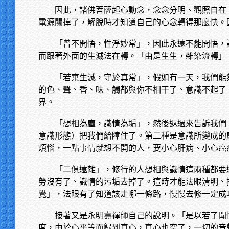
因此，諸佛菩薩起心動念，念念分明、觀照自在
電源關掉了，解脫時才知道自己的心念轉得那麼快。
「曾不開悟，性淨妙常」，因此永遠不能開悟，
而跟著外面的生滅法在轉。「由是生生，雜染流轉」
「若棄生滅，守於真常」，假如有一天，我們能
的色、聲、香、味、觸都與你不相干了、意識不起了
界。
「想相為塵，識情為垢」，然後返過來告訴我們
意識形態）把我們給障住了。第二種是意識所變成的
煩惱，一點事情就想不開的人，要小心肝病、小心癌
「二俱遠離」，修行的人想相與識情這兩種都要
勞沒有了、識情的污垢去掉了。這時才能法眼清明、
覺」，法眼有了知道該走哪一條路，慢慢去修一定成
接著又是永明壽禪師自己的說明。「是以若了聞
度，由於心平等而歸到真心，真心也空了，一切的音