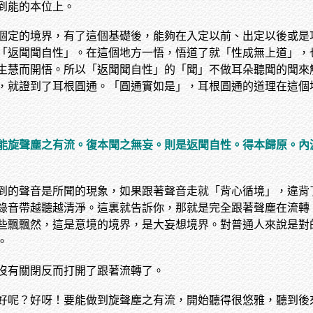
到能的本位上。
個定的境界，有了這個基礎後，能夠在入定以前、出定以後或是
「返聞聞自性」。在這個地方一悟，悟道了就「性成無上道」，
生慧而開悟。所以「返聞聞自性」的「聞」不做耳朵聽聞的聞來
，就證到了耳根圓通。「圓通實如是」，耳根圓通的道理在這個
能旋聲塵之有流。復本聞之無妄。則是返聞自性。得本歸原。內
到的聲音是所聞的現象，如果跟著聲音走就「背心循境」，違背
錄音帶越聽越清淨。這裏就告訴你，那就是完全跟著聲塵在流轉
些飄飄然，這是意境的境界，是大妄想境界。對普通人來說是對
。
沒有關閉反而打開了跟著流轉了。
好呢？好呀！要能做到旋聲塵之有流，開始聽得很悠雅，聽到後