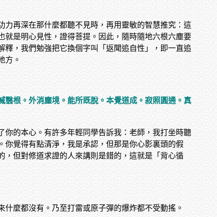
功力再深在那什麼都聽不見時，再用靈敏的智慧推究：這
也就是明心見性，證得菩提。因此，隨時隨地六根六塵要
解釋，我們勉強把它換個字叫「返聞追自性」，即一直追
地方。
滅翳根。外消塵境。能所既脫。本覺道成。寂照圓通。真
了你的本心。有許多年輕同學告訴我：老師，我打坐時聽
。你覺得有點清淨，我是承認，但那是你心影裏頭的假
的，但對修道求證的人來講則是錯的，這就是「背心循
來什麼都沒有。乃至打雷或原子彈的爆炸都不受動搖。