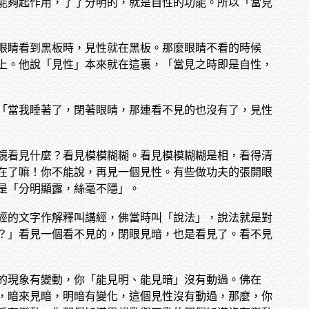
能夠起作用，了了分明的，就是自性的功能。所以「當見
眼睛看到黑板時，見性就在黑板。那麼眼睛不看的時候
上。他說「見性」本來就在這裏，「當見之時即是自性，
「當我睡著了，閉著眼睛，那連看不見的也沒有了，見性
鏡看見什麼？看見模模糊糊。看見模模糊糊是相，看得清
在了嘛！你不能說，再見一個見性。有些做功夫的張開眼
是「分明顯露，絲毫不隱」。
經的文字作解釋叫講經，佛當時叫「說法」，說法就是對
？」看見一個看不見的，閉眼見暗，也是看見了。看不見
的現象有變動，你「能見明、能見暗」沒有動過。佛在
，暗來見暗，明暗有變化，這個見性沒有動過，那麼，你