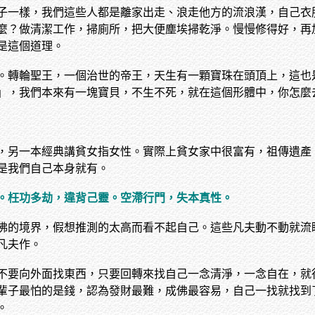
子一樣，我們這些人都是離家出走、浪走他方的流浪漢，自己衣
麼？做清潔工作，掃廁所，把大便塵埃掃乾淨。慢慢修得好，再
是這個道理。
。轉輪聖王，一個治世的帝王，天生有一顆寶珠在頭頂上，這也
」，我們本來有一塊寶貝，不生不死，就在這個形體中，你怎麼
，另一本經典講貧女指女性。實際上貧女家中很富有，祖傳遺產
是我們自己本身就有。
。枉功多劫，違背己靈。空滯行門，失本真性。
佛的境界，假想推測的太高而看不起自己。這些凡夫動不動就流
凡夫作。
不要向外面找東西，只要回轉來找自己一念清淨，一念自在，就
輩子最怕的是錢，認為發財最難，成佛最容易，自己一找就找到
。