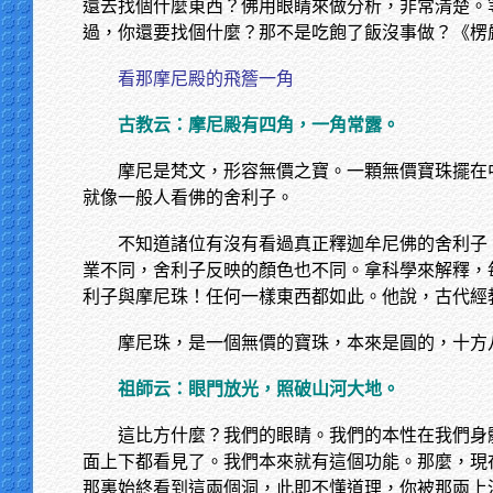
還去找個什麼東西？佛用眼睛來做分析，非常清楚。
過，你還要找個什麼？那不是吃飽了飯沒事做？《楞
看那摩尼殿的飛簷一角
古教云：摩尼殿有四角，一角常露。
摩尼是梵文，形容無價之寶。一顆無價寶珠擺在
就像一般人看佛的舍利子。
不知道諸位有沒有看過真正釋迦牟尼佛的舍利子
業不同，舍利子反映的顏色也不同。拿科學來解釋，
利子與摩尼珠！任何一樣東西都如此。他說，古代經
摩尼珠，是一個無價的寶珠，本來是圓的，十方
祖師云：眼門放光，照破山河大地。
這比方什麼？我們的眼睛。我們的本性在我們身
面上下都看見了。我們本來就有這個功能。那麼，現
那裏始終看到這兩個洞，此即不懂道理，你被那兩上