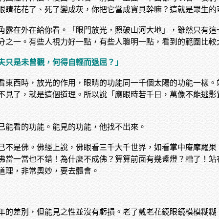
眼睛花花了、死了變成灰，你把它當成寶貝幹嘛？這就是眾生的
角露在外在給你看。「眼門放光，照破山河大地」，雖然只有這
分之一。有些人視力好一點，有些人聰明一點，看到的範圍比較
夫只是未曾觀，何得自輕而退屈？」
看東西時，放光的作用，眼睛的功能同一千個太陽的功能一樣。
不見了，就是這個道理。所以說「應眼時若千日，萬像不能逃影
己能看的功能。能見的功能，他找不出來。
己不是佛。佛經上說，佛眼看三千大千世界，如看掌中庵摩羅果
佛當一當也不錯！為什麼不成佛？算算前面有幾盞燈？糟了！站
道理，非常奧妙，要去體會。
年的差別，但能見之性並沒有虧損。老了戴老花鏡眼鏡模模糊糊