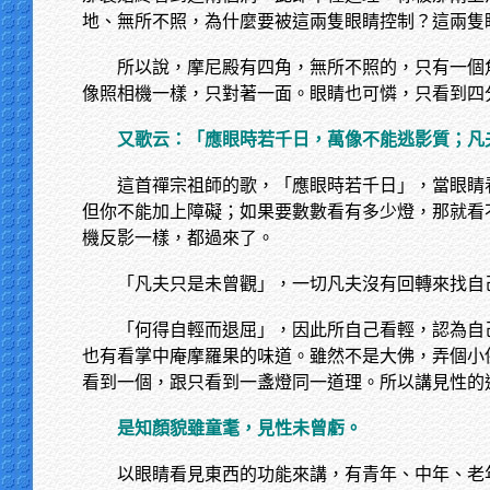
地、無所不照，為什麼要被這兩隻眼睛控制？這兩隻
所以說，摩尼殿有四角，無所不照的，只有一個
像照相機一樣，只對著一面。眼睛也可憐，只看到四
又歌云：「應眼時若千日，萬像不能逃影質；凡
這首禪宗祖師的歌，「應眼時若千日」，當眼睛
但你不能加上障礙；如果要數數看有多少燈，那就看
機反影一樣，都過來了。
「凡夫只是未曾觀」，一切凡夫沒有回轉來找自
「何得自輕而退屈」，因此所自己看輕，認為自
也有看掌中庵摩羅果的味道。雖然不是大佛，弄個小
看到一個，跟只看到一盞燈同一道理。所以講見性的
是知顏貌雖童耄，見性未曾虧。
以眼睛看見東西的功能來講，有青年、中年、老