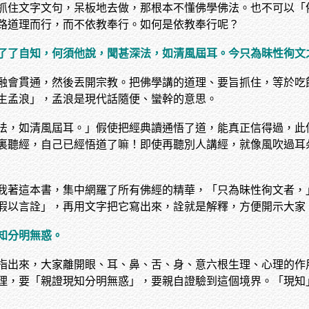
抓住文字文句，呆板地去做，那根本不懂佛學佛法。也不可以「
路道理而行，而不依教奉行。如何是依教奉行呢？
了了自知，何須他說，聞甚深法，如清風屆耳。今只為昧性徇文
融會貫通，然後丟開宗教。把佛學講的道理、要旨抓住，等於吃
生孟浪」，孟浪是現代話隨便、蠻幹的意思。
法，如清風屆耳。」假使把經典讀通悟了道，能真正信得過，此
裏聽經，自己已經悟道了嘛！即使再聽別人講經，就像風吹過耳
我著這本書，集中網羅了所有佛經的精華，「只為昧性徇文者，
假以言詮」，再用文字把它寫出來，詮就是解釋，方便開示大家
知分明無惑。
指出來，大家離開眼、耳、鼻、舌、身、意六根生理、心理的作
理，要「親證現知分明無惑」，要親自證驗到這個境界。「現知