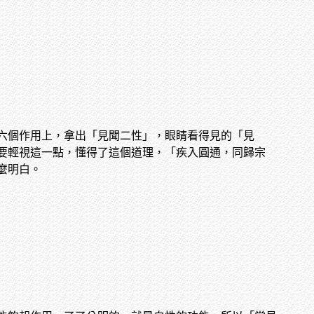
六個作用上，拿出「見聞二性」，眼睛看得見的「見
要輕視這一點，懂得了這個道理，「疾入圓通，同歸宗
麼明白。