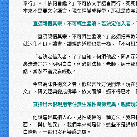
奉行」。「依何旨趣？」不可依文字語言而行，死死
本來不需要文字語言，現在禪變成禪學，那就是依義
直須親悟其宗，不可輒生孟浪。若決定信入者，
「直須親悟其宗，不可輒生孟浪。」必須把宗教
就消化不良。讀書、讀經的道理也是一樣。「不可輒
「若決定信入者，了了自知，何須他說，聞甚深
裏清清楚楚、明明白白，何必到法師、老師、居士那
話，當然不需要看經教。
今只為昧性徇文之者，假以言詮方便開示。現在
文」，研究經典變成佛學，依文而解，逼不得已才「
直指出六根現用常住無生滅性與佛無異，親證現
他說這是真指人心、見性成佛的一種方法，我直
西，「與佛無異」，我們本來就是佛。這些不是講道
白瞭解，一點也沒有疑惑之處。