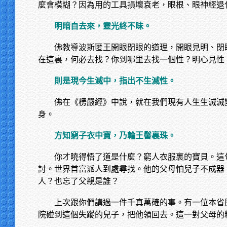
麼會模糊？因為用的工具損壞衰老，眼根、眼神經退
明暗自去來，靈光終不昧。
佛教導波斯匿王開眼閉眼的道理，開眼見明、閉
在這裏，何必去找？你到哪里去找一個性？明心見性
則是現今生滅中，指出不生滅性。
佛在《楞嚴經》中說，就在我們現有人生生滅滅
身。
方知窮子衣中寶，乃輪王髻裏珠。
你才曉得悟了道是什麼？窮人衣服裏的寶貝。這
討。世界首富派人到處尋找。他的父母怕兒子不成器
人？也忘了父親是誰？
上次跟你們講過一件千真萬確的事。有一位本省
院碰到這個失蹤的兒子，把他領回去。這一對父母的