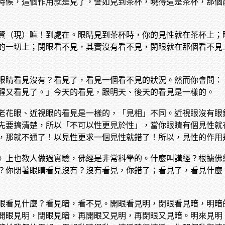
時候，這個作用就是見了，譬如見到茶杯，曉得這是茶杯，那個
賢（現）嘛！到處在。眼睛見到茶杯時，你的見性就在茶杯上；
的一切上；閉眼看不見，其實沒有看不見，閉眼就在那個看不見
眼睛看見沒有？看見了，看見一個看不見的狀況。然而你會問：
醒又看見了。」今天的看見，跟明天、後天的看見是一樣的。
老花眼、近視眼的看見是一樣的，「見相」不同。近視眼沒有眼
先要搞清楚，所以「不可以性更見於性」，當你眼睛有個見性就
，那就不通了！以見性更求一個見性就錯了！所以，見性的作用
》上也教人做過實驗，佛經是非常科學的。什麼叫講經？根據佛
？你閉著眼睛看見沒有？沒有看見，你錯了；看見了，看見什麼
眼看見什麼？看見暗，看不見。開眼看見明，閉眼看見暗，明暗
開眼見明，閉眼見暗，再開眼又見明，再閉眼又見暗。明來見明