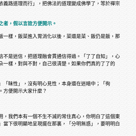
依義路道理而行」，把佛法的道理變成佛學了，等於禪宗
之者，假以言詮方便開示。
飯一樣，飯菜進入胃消化以後，菜還是菜、飯仍是飯，那
信不是迷信，把道理融會貫通信得過。「了了自知」，心
朵一樣，對與不對，自己很清楚。如果你們真的了了的
」「昧性」，沒有明心見性，本身還在迷暗中；「徇
。方便開示大家什麼？
用，我們本有一個不生不滅的常住真心，你明白了這個東
」當下很明顯地呈現擺在那裏，「分明無惑」，要明明白