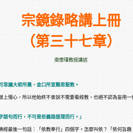
宗鏡錄略講上冊
（第三十七章）
南懷瑾教授講述
可思議大悲所熏，金口所宣難思聖教。
增上慢心，所以他始終不會說不需要看經教，也絕不認為妄用一
字語句而行，不可是依義路道理而行。」
佛經最後一句話：「依教奉行」四個字。怎麼叫依？「依何旨趣