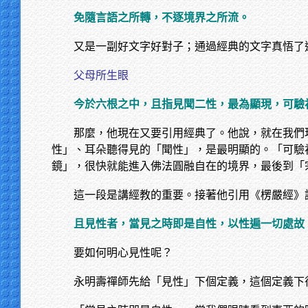
免隨言語之所轉，不逐境界之所流。
又是一副好文字好對子；通過經典的文字真悟了
父母所生眼
今於六根之中，且指見聞二性，最為顯現，可驗
那麼，他現在又要引用經典了。他說，就在我們
性」、耳朵聽得見的「聞性」，是最明顯的。「可驗
鏡」，很快就能進入佛法圓融自在的境界，最後到「
這一段是講經教的重要。接著他引用《楞嚴經》
且見性者，當見之時即是自性，以性遍一切處故
要如何明心見性呢？
永明壽禪師先給「見性」下個定義，這個定義下