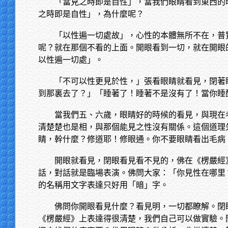
「當見之時即是自性」，當我們眼睛看到東西的
之時即是自性」，為什麼呢？
「以性遍一切處故」，心性的本體無所不在，普
呢？就在那個不看的上面。開眼看到一切，就在開眼
以性遍一切處」。
「不可以性更見於性，」張看眼睛就看見，閉著
到那裏去了？」「睡著了！睡著不是沒有了！當你睡
當我們五、六歲，眼睛好的時候的看見，與現在
清楚楚也是相，與那個能見之性沒有關係。這個道理
睛，幹什麼？修道耶！修眼通。你不要眼睛看出毛病
開眼就看見，閉眼看見看不見的，佛在《楞嚴經
話，對話就是臨場表演。佛問大家：「你見性在哪里
的名稱用文字表達只好用「暗」字。
佛問你開眼看見什麼？看見明，一切都瞭解。閉
《楞嚴經》上表達得很清楚，我們自己可以做實驗。