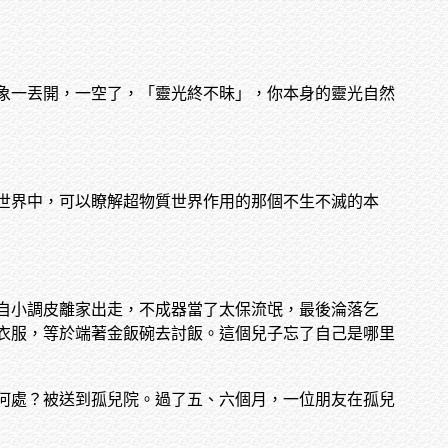
象一丟開，一空了，「靈光終不昧」，你本身的靈光自然
世界中，可以瞭解超物質世界作用的那個不生不滅的本
自小調皮離家出走，不成器當了太保流氓，最後淪落乞
衣服，等於端著金飯碗去討飯。這個兒子忘了自己是哪里
何處？被送到孤兒院。過了五、六個月，一位朋友在孤兒