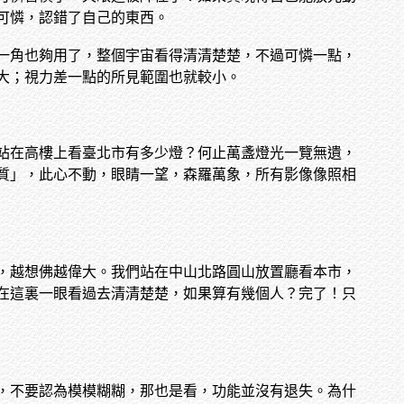
可憐，認錯了自己的東西。
一角也夠用了，整個宇宙看得清清楚楚，不過可憐一點，
大；視力差一點的所見範圍也就較小。
站在高樓上看臺北市有多少燈？何止萬盞燈光一覽無遺，
質」，此心不動，眼睛一望，森羅萬象，所有影像像照相
，越想佛越偉大。我們站在中山北路圓山放置廳看本市，
在這裏一眼看過去清清楚楚，如果算有幾個人？完了！只
，不要認為模模糊糊，那也是看，功能並沒有退失。為什