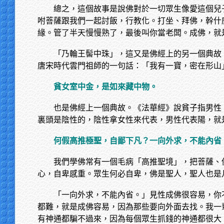
總之，這個故事是說佛對於一切眾生像愛這個兒
咐菩薩跟我們一起討飯，行教化。打坐、拜佛，幹什
緣。管了半天慢慢熟了，最後叫你當老闆。成佛，就
「乃輪王髻中珠」，這又是佛經上的另一個典故
唐宋時代雲門祖師的一句話：「我有一寶，密在形山
貧女室中金，是如來藏中物。
也是佛經上一個典故。《法華經》說貧子指男性
裏頭是陰性的，陰性拿女性來代表，男性代表陽，就
何假高推極聖，自鄙下凡？一向外求，不能內省
我們學佛常有一個毛病「高推聖境」，把菩薩、
心，自卑感重。眾生何必自卑，佛是聖人，聖人也是
「一向外求，不能內省。」見性成佛很容易，你
都難，就是成佛容易，因為那些要向外面去找。我一
有神通都騙不過來，因為每個眾生抓錢的神通都很大