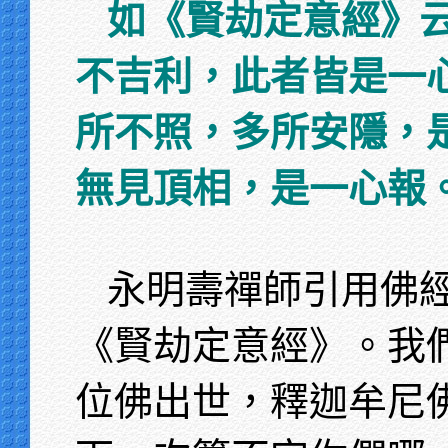
如《賢劫定意經》
不吉利，此者皆是一
所不照，多所安隱，
無見頂相，是一心報
永明壽禪師引用佛
《賢劫定意經》。我
位佛出世，釋迦牟尼