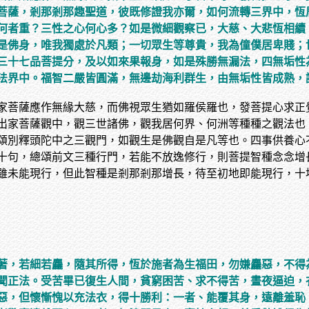
菩薩，剎那剎那趣聖道，彼既修證我亦爾，如何流轉三界中，恆
何者重？三性之心何心多？如是微細觀察已，大慈、大悲恆相續
是佛身，唯我獨處於凡類；一切眾生等尊貴，我為僮僕居卑賤；
三十七品菩提分，及以如來果報身，如是殊勝無漏法，四無垢性
法界中。福智二嚴皆圓滿，無邊劫海利群生，由無垢性皆成熟，
家菩薩應作無緣大慈，而佛視眾生猶如羅侯羅也，發菩提心求正
出家菩薩觀中，觀三世諸佛，觀我居何界、何洲等種種之觀法也
頌別釋頭陀中之三觀門，如觀生是佛觀自是凡等也。四事供養心
十句，總頌前文三種行門，若能不放逸修行，則菩提智種念念增
雖未能現行，但此智種是剎那剎那增長，待至初地即能現行，十
著，若細若麤，隨其所得，恆於施者為生福田，勿嫌麤惡，不得
聞正法。受苦畢已復生人間，貧窮困苦、求不得苦，晝夜逼迫，
惡，但懷慚愧以充法衣，得十勝利：一者、能覆其身，遠離羞恥