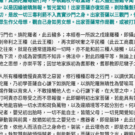
羅？其旃陀羅每遊行時，手執錫杖不敢當路，若人逼近振錫令聞
，以是因緣被瞋無報。智光當知！出家菩薩亦復如是，剃除鬚髮
切，是故一切三毒利箭不入真實沙門之身。出家菩薩以三觀門，
眾生作父母想，觀自己身如男女想。出家菩薩常作是觀，或被打
行門也。旃陀羅者，此云穢多；本經卷一所說之戌達羅種，即攝
剎帝利之王種（此云王種），再次即吠奢之平民種（此云工商農
之往來，就是在通常道路和一切時，亦不能和前三種人接觸，以
為下流，亦成為習慣而不知非。佛法中，對此四種平等，無論上
地之思想，亦崇平等；因甘地家族初為耆那教，耆那教即尼犍子
人所有種種憍慢貢高等之惡習，修行種種忍辱之行門，以調伏其
陀羅，乃初學菩薩自心謙下如旃陀羅，以旃陀羅無瞋性為譬喻耳
錫作聲以背來人，不敢接觸他人也。心行謙下者，在大眾之中，
打呵責亦忍辱受之而不思報復。此即顯明初出家菩薩，若能具有
大地能容納一切水流和荷負萬物，以及違順境等不起分別也。何
兒者，嬰兒初出胎時，一切不能自主，皆隨父母；一切見聞覺知
舉動皆與前異，故猶如初生之嬰兒也。應器者，即是飯缽，此云
乞食，依他人而活自己之身命也。袈裟，此云壞色衣，即是衣之
也。執智慧劍破煩惱賊者，劍能斬邪，菩薩以此智慧之光，觀照