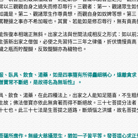
常以三觀觀自身之過失而修忍辱行。三觀者：第一、觀諸眾生如
知識是。第二、觀諸眾生作尊貴想，而觀自身如奴婢等想。第三
罵鞭撻之事亦不希加報也。其實、若能如是修忍辱行，無有貢高
能恢復本相端正無斜。出家之法與世間法成相反之形式：如以前
主張新出家之僧伽，必使之先習持二三年之律儀，折伏憍慢貢高
穢之瓶而貯醍醐，反致醍醐亦為穢物也。
服、臥具、飲食、湯藥，如是四事隨有所得麤細稱心，遠離貪求
僧寶常不斷絕，是故得名為無垢性』。
具、飲食、湯藥，在此四種法上，出家之人能知足隨喜，不生粗
生故；佛法僧寶亦依此無貪著而得不斷絕故。三十七菩提分法者
十七也。此三十七法是生菩提之道路，斷煩惱之洪爐，故名菩提
菩薩所應作。無緣大慈攝眾生，猶如一子皆平等。發菩提心求正