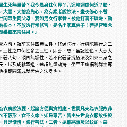
居生死無量苦？我今是身住何界？六道輪迴處何道？胎、
，大喜、大捨為先心，為有緣者說妙法。晝夜修心不暫
世間眾生同父母，我如男女行孝養。被他打罵不瞋嫌，勤
為根本。不放逸行常修習，是名出家真佛子！菩提智種念
證獲如來常住果。』
覺六句，頌前文住四無垢性，修頭陀行，行旃陀羅行之三
。三性之中何性多之三性，即善、惡、無記性也。大慈大
不著八句，頌四無垢性，若不貪著菩提道法及如來三身之
長，以及成就聖道，速超無量劫海，坐華王座福利群生等
地後即圓滿成就證佛之法身也。
為衣廣說法要，起諸方便與貪相應。世間凡夫為衣服故非
衣不蔽形，食不支命。如是眾苦，皆由先世為衣服故多殺
，具足慚愧，修行善法。二者、遠離寒熱及以蚊蛇、惡