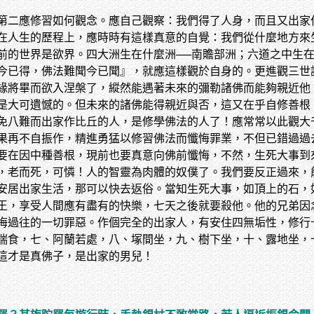
第二應修習如何觀念。應自己觀察：我們得了人身，而且又出家
在人生的歷程上，應時時有這樣真意的自覺：我們從什麼地方來
前的世界是欲界。四大洲生在什麼洲──南贍部洲；六道之中生在
今已得，佛法難聞今已聞』，就應這樣觀於自身的。更進觀三世
緣將畢而欲入涅槃了，縱然能遇著未來的彌勒諸佛而能夠親近他
是大可遺憾的。但未來的諸佛能得親近與否，這又在乎自修善根
免八難而出家作比丘的人，是修學佛法的人了！應常常以此觀大
果再不自振作，精進勇猛以修習佛法而懺悔罪業，不但已錯過過
要在因中種善根，現前也要真意向佛前懺悔，不然，生死大事到
，老而死，可憐！人的智靈為肉體的奴僕了。我們要反正過來，
安居出家生活，那可以快去返俗。當知生死大事，如頂上的石，
王，享受人間應有盡有的快樂，七天之後就要殺他。他的兄弟因
悔過往的一切罪惡。作個完全的出家人，有安住四無垢性，修行
揣食，七、阿蘭若處，八、塚間坐，九、樹下坐，十、露地坐，
這才是真佛子，是出家的男兒！