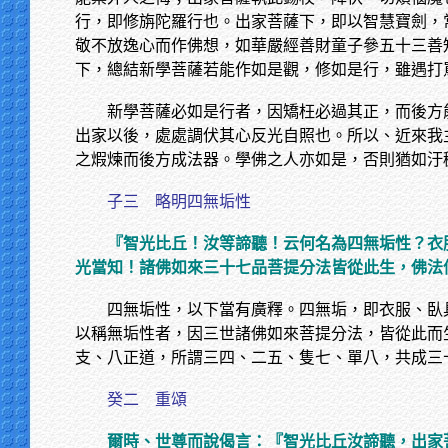
行，即修旃陀羅行也。出家菩薩下，即以智慧寶劍，
敬不放逸心而作佛想，如華嚴經善財童子參五十三善
下，總結新學菩薩若能作如是觀，修如是行，雖遇打
新學菩薩必如是行者，因矯枉必過其正，而後方
出家以後，處處調伏其心反光自照也。所以、近來我
之煆煉而後方成法器。學佛之人亦如是，否則猶如汙
子三 略明四無垢性
『智光比丘！汝等諦聽！云何名為四無垢性？衣
光當知！諸佛如來三十七品菩提分法皆從此生，佛法
四無垢性，以下當有廣釋。四無垢，即衣服、臥
以稱無垢性者，因三世諸佛如來菩提分法，皆從此而
支、八正道，所謂三四、二五、隻七、單八，共成三
癸二 重頌
爾時、世尊而說偈言：『智光比丘汝諦聽，出家