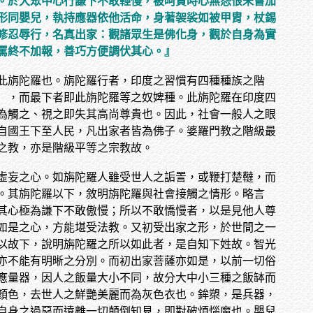
。於大眾中心行謙下不敢輕慢，被呵責時心無怨恨未嘗加
形同嬰兒，執持應器依他活命，身著袈裟如被甲胄，杖錫
修忍辱行，名真出家：觀諸眾生是佛化身，觀於自身為實
罵終不加報，善巧方便調伏其心。
』
此旃陀羅也。旃陀羅行者，印度之習慣有四種種族之階
），而最下者即此旃陀羅等之奴婢種。此旃陀羅在印度四
為觸之、視之即失其高尚尊貴也。因此，社會一般人之眼
自國王下至人民，凡出家者皆為佛子。婆羅門教之階級最
之教，亦是階級平等之宗教故。
虛妄之心。如旃陀羅人雖受世人之詬詈，或鞭打楚韃，而
。其旃陀羅以下，敘明旃陀羅與社會接觸之情形。略言
其心極為謙下不敢傲慢；所以不敢憍慢者，以是見他人尊
如是之心，方能堪受法教。又初受出家之形，於世間之一
以故下，說明旃陀羅之所以如此者，是自知下姓故。智光
亦不能有明晰之分別。而初出家菩薩亦如是，以前一切俗
應量器，因人之飯量大小不同，故分大中小三種之飯缽而
顏色，去世人之鮮艷美麗而為灰色衣也。鉾槊，是兵器，
自身之過惡而遠離一切顛倒知見，即對破煩惱魔也。嬰兒