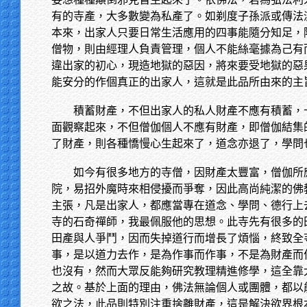
有的寺產，大多數變為私產了。如剃度子孫派或傳法
本來，出家人只要日常生活應用的四事能隨分知足，
僧物，則由經理人負責管理，個人不能絲毫據為己有
違出家的初心，現造地獄的惡因，將來要受地獄的惡
能安分的作個真正的出家人，這就是此品所由來的主
積蓄財產，不但出家人的私人財產不應有積蓄，
面觀察起來，不但僧伽個人不應有財產，即僧伽結集
了財產，則各種憍慢心生起來了，道念亦退了，學問
如今有很多地方的寺僧，因財產太豐富，僧伽所
院，易招外魔時來相侵擾而爭奪，因此高尚純潔的佛
主張，凡是出家人，都應當專在道念、學問、德行上
寺的石奇禪師，我最佩服他的思想。此寺先有很多的
田產與人爭鬥，因而失掉道行而增長了煩惱，終致全
事，是以道力去作，是為作事而作事，不是為財產而
也沒有，然而大眾反能夠研究教理精進修學，這全靠
之故。基於上面的理由，佛法無論個人或團體，都以
欲之法，此品則特別注重捨離財產，這是解決欲界根