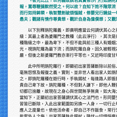
『智光比丘！以何義故說名真實修沙門行如旃陀
報，罵辱鞭撻默然受之。何以故？自知下姓不階眾流
而行如持鉾槊，執智慧劍破煩惱賊，修嬰兒行饒益一
愚夫；觀諸有情作尊貴想，觀於自身為僮僕想；又觀
以下別釋旃陀羅義，即廣明應當云何調伏其心之
級：其最上者為婆羅門之教種（此云淨行），其次是
種階級之中，最為卑下，不但不能與前三種人有婚姻
光，視旃陀羅為最下流；而旃陀羅自身，因久被輕視
嚴，但後之新婆羅門教亦漸行平等也。又近時印度甘
此中所明旃陀羅行，即顯初出家菩薩斷除以前俗
毫無怨恨及報復之義。實則、並非世人看出家人如旃
之，即旃陀羅種在遊行時，手執錫杖，每逢路人即振
貴自己卑下故。旃陀羅種，不但對人謙下，即他人鞭
切都已捨離，故現在之身心與世間無爭無貪，如大海
當知下，正顯初出家菩薩調伏其心之法門也。形同嬰
習皆已斷除，入此出家範圍如另換一人身，一切行止
應人之度量也。依他活命者，即自己不作飯食，常行
能禦外人之侮；出家菩薩執此錫杖，降伏一切煩惱魔