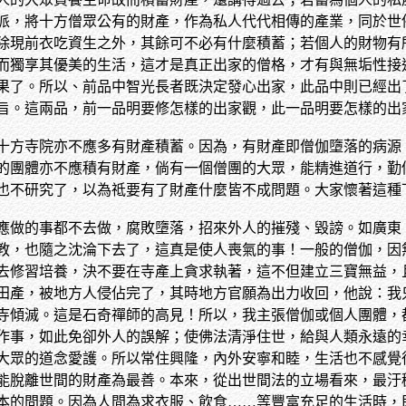
派，將十方僧眾公有的財產，作為私人代代相傳的產業，同於世
除現前衣吃資生之外，其餘可不必有什麼積蓄；若個人的財物有
而獨享其優美的生活，這才是真正出家的僧格，才有與無垢性接
果了。所以、前品中智光長者既決定發心出家，此品中則已經出
旨。這兩品，前一品明要修怎樣的出家觀，此一品明要怎樣的出
十方寺院亦不應多有財產積蓄。因為，有財產即僧伽墮落的病源
的團體亦不應積有財產，倘有一個僧團的大眾，能精進道行，勤
也不研究了，以為祗要有了財產什麼皆不成問題。大家懷著這種
應做的事都不去做，腐敗墮落，招來外人的摧殘、毀謗。如廣東
教，也隨之沈淪下去了，這真是使人喪氣的事！一般的僧伽，因
去修習培養，決不要在寺產上貪求執著，這不但建立三寶無益，
田產，被地方人侵佔完了，其時地方官願為出力收回，他說：我
寺傾滅。這是石奇禪師的高見！所以，我主張僧伽或個人團體，
作事，如此免卻外人的誤解；使佛法清淨住世，給與人類永遠的
大眾的道念愛護。所以常住興隆，內外安寧和睦，生活也不感覺
能脫離世間的財產為最善。本來，從出世間法的立場看來，最汙
本的問題。因為人間為求衣服、飲食……等豐富充足的生活時，