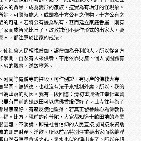
俗人的貪戀，成為變形的家族，這實為有垢汙的怪現象。
所餘，可隨時施人，或歸為十方公有之僧物。十方公有之
近的可能。若將公有據為私有，甚而建立家庭眷屬，則有
了家而成智光比丘了，故教誡他不要作形式的出家人，要
家人，都注意於出家的戒法。
，使社會人民輕視僧伽，認僧伽為分利的人。所以從各方
修學問，自然有人來供養，不用依靠財產。個人或團體有
下劣的觀念，遂致墮落。
、河南等處僧寺的摧毀，可作例證。有財產的佛教大寺
無學問、無道德，也就沒有法子來抵制外魔。所以、我的
且為墮落的動因。我有一段回憶：清初重興浙江奉化雪竇
只要有門前的幾畝田可以供佛香燈便好了。此寺往年為了
都是無產好，有產反使他墮落。若真正發菩薩心為佛教作
幸福。比方，現前的南普陀，大家都知道十畝田地的產業
很因難，不消說，即是社會信仰的人民直接或間接來資助
穢的即是財產、淫欲。所以前品特別注重要出家而捨離淫
即自然有無量貪求之心，泉水也似的湧出來了。所以在超