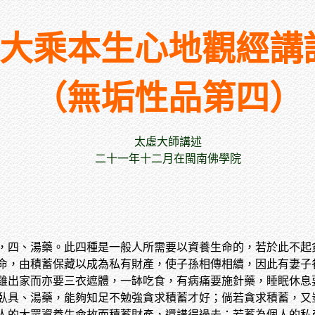
大乘本生心地觀經講
（無垢性品第四）
太虛大師講述
二十一年十二月在閩南佛學院
，四、湯藥。此四種是一般人所需要以資養生命的，若於此不起
命，由積蓄保藏以成為私有財產，使子孫相傳相續，因此有妻子
雖出家而亦要三衣遮體，一缽吃食，有病痛要施針藥，睡眠休息
臥具、湯藥，能夠知足不勉強貪求積蓄才好；倘若貪求積蓄，又
人的大眾資養生命故而積蓄財產，還講得過去；若蓄為個人的私