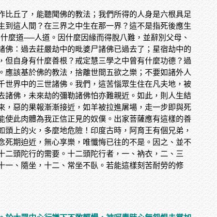
作比丘了，能聽聞佛的教法；我們所得的人身是六根具足
生到這人間？在三界之中生在那一界？這不是指死後應生
什麼道──人道。因什麼因緣而得脫八難，並辭別父母、
諸佛：過去莊嚴劫中的毗婆尸諸佛已過去了；星宿劫中的
，但自身有什麼善根？戒定慧三學之中曾有什麼功德？過
。應該基於佛的教法，捨離世間五欲之樂；不要如諸外人
千世界中的三世諸佛。我們，這苦惱眾生住在凡夫地，被
去諸佛，未來劫的彌勒諸佛怕亦難親近。如此，則人生結
來，惡的果報漸漸接近，如羊被拉進屠場，走一步即與死
能使此肉體為我正信正見的奴僕。出家菩薩應有這樣的善
如頭上的火，多麼地危險！印度古時，阿育王有個兄弟，
念死期迫近，無心享樂，唯懺悔已往的不是。因之、並不
十二頭陀行的需要。十二頭陀行者，一、衲衣，二、三
十一、隨坐，十二、常坐不臥。若能這樣刻苦耐勞的修