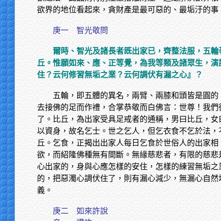
欲界的地位看起來，貪財產是最可惡的、最垢汙的事
庚一 智光敬問
爾時、智光及諸長者既出家已，齊整法服，五輪
丘。惟願如來、應、正等覺，為我等類及諸眾生，演
住？云何修習無垢之業？云何調伏有漏之心』？
五輪，即五體的異名，兩臂、兩膝和頭皆是圓的
去接佛的足而作禮，合掌恭敬而白佛言：世尊！我們
了。比丘，為出家受具足戒者的通稱，男曰比丘，女
以資身，故名乞士。世之乞人，但乞衣食不乞於法，
丘。乞食，正揭出出家人每日乞食於世俗人的出家相
欲，而紹隆佛種無有間斷。無緣慈悲者，有限的慈悲
心出家的，身與心應怎樣的安住，怎樣的練習無垢之
的，把惡濁心調伏住了，則有漏心減少，無漏心自然
義。
庚二 如來許說