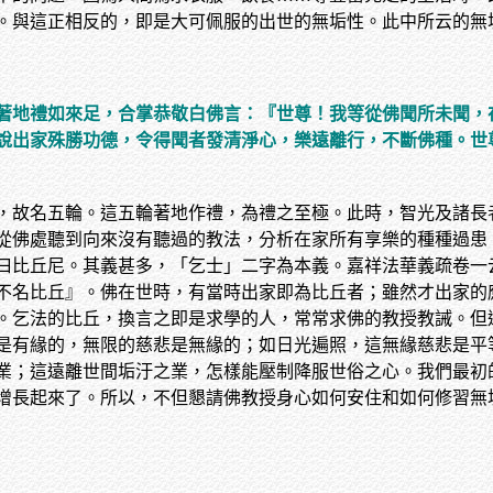
。與這正相反的，即是大可佩服的出世的無垢性。此中所云的無
著地禮如來足，合掌恭敬白佛言：『世尊！我等從佛聞所未聞，
說出家殊勝功德，令得聞者發清淨心，樂遠離行，不斷佛種。世
，故名五輪。這五輪著地作禮，為禮之至極。此時，智光及諸長
從佛處聽到向來沒有聽過的教法，分析在家所有享樂的種種過患
曰比丘尼。其義甚多，「乞士」二字為本義。嘉祥法華義疏卷一
不名比丘』。佛在世時，有當時出家即為比丘者；雖然才出家的
。乞法的比丘，換言之即是求學的人，常常求佛的教授教誡。但
是有緣的，無限的慈悲是無緣的；如日光遍照，這無緣慈悲是平
業；這遠離世間垢汙之業，怎樣能壓制降服世俗之心。我們最初
增長起來了。所以，不但懇請佛教授身心如何安住和如何修習無