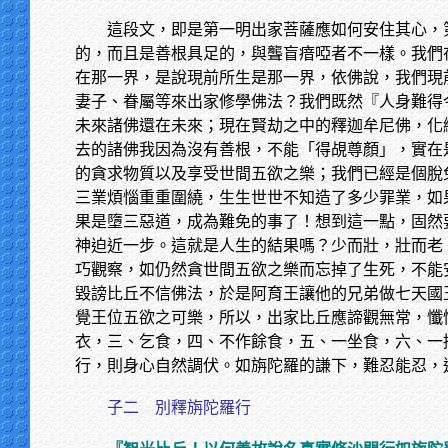
這段文，即是第一明出家菩薩應如何安住其心，
的，而且是善根具足的，與聾盲瘖啞者不一樣。我們
在那一界，是說現前所生是那一界，依佛說，我們現
妻子、眷屬等來出家修學佛法？我們既然『人身難得
未來諸佛還在未來；現在賢劫之中的釋迦牟尼佛，化
去的諸佛我因為沒有善根，不能「得覘尊顏」，實在
的貪求物質以及享受世間五欲之樂；我們已經是個脫
三業煩惱重重圍繞，生生世世不知造了多少罪業，如
果是墮三惡道，成為難免的事了！想到這一點，固然
神迫近一步。這就是人生的結果嗎？少而壯，壯而老
巧觀察，如仍然貪世間五欲之樂而忘掉了生死，不能
毀謗比丘不信佛法，於是阿育王讓他的兄弟做七天國
覺王位五欲之可樂，所以，出家比丘應諦觀無常，懺
衣，三、乞食，四、不作餘食，五、一坐食，六、一
行，則身心自然調伏。如旃陀羅的謙下，難忍能忍，
子二 別釋旃陀羅行