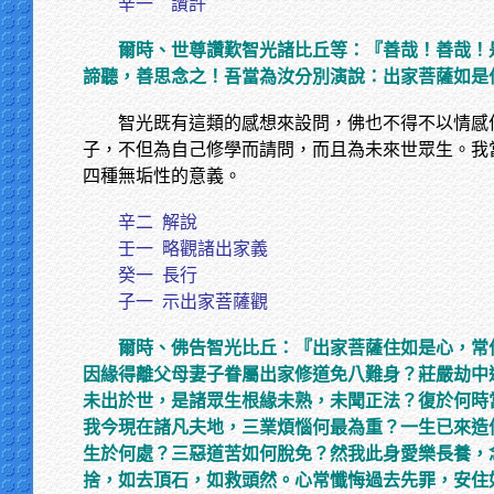
辛一 讚許
爾時、世尊讚歎智光諸比丘等：『善哉！善哉！
諦聽，善思念之！吾當為汝分別演說：出家菩薩如是
智光既有這類的感想來設問，佛也不得不以情感
子，不但為自己修學而請問，而且為未來世眾生。我
四種無垢性的意義。
辛二
解說
壬一
略觀諸出家義
癸一
長行
子一
示出家菩薩觀
爾時、佛告智光比丘：『出家菩薩住如是心，常
因緣得離父母妻子眷屬出家修道免八難身？莊嚴劫中
未出於世，是諸眾生根緣未熟，未聞正法？復於何時
我今現在諸凡夫地，三業煩惱何最為重？一生已來造
生於何處？三惡道苦如何脫免？然我此身愛樂長養，
捨，如去頂石，如救頭然。心常懺悔過去先罪，安住