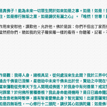
是真佛子！能為未來一切眾生問於如來如是之事。如是！如是！
住，如是修行無垢之業，如是調伏有漏之心』。『唯然！世尊！
作用來安慰他，讚歎他，允許他。佛於是說：你們不但出了家而
當然把你們，猶如我的兒子羅侯羅一樣的看待。你聽著，記著，
作是觀：我得人身，諸根具足，從何處沒來生此間？我於三界中
過去千佛皆已涅槃，星宿劫中未來千佛未出於世，賢劫之中現在
當來彌勒從兜率天下生人間現成佛道？於我身中有何善業？戒定
何罪業？於何佛所曾種善根？我此身命能得幾時？是日已過命隨
念念衰老無時暫停，誰有智者愛樂此身？智光當知！出家菩薩常
如是四無垢性，一心修行十二頭陀，調伏其心如旃陀羅：如是佛