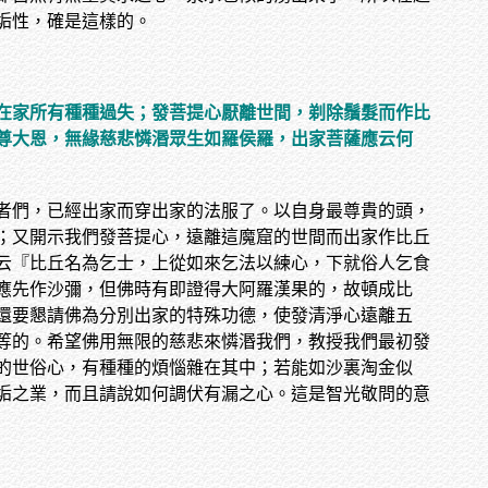
垢性，確是這樣的。
在家所有種種過失；發菩提心厭離世間，剃除鬚髮而作比
尊大恩，無緣慈悲憐湣眾生如羅侯羅，出家菩薩應云何
者們，已經出家而穿出家的法服了。以自身最尊貴的頭，
；又開示我們發菩提心，遠離這魔窟的世間而出家作比丘
云『比丘名為乞士，上從如來乞法以練心，下就俗人乞食
應先作沙彌，但佛時有即證得大阿羅漢果的，故頓成比
還要懇請佛為分別出家的特殊功德，使發清淨心遠離五
等的。希望佛用無限的慈悲來憐湣我們，教授我們最初發
的世俗心，有種種的煩惱雜在其中；若能如沙裏淘金似
垢之業，而且請說如何調伏有漏之心。這是智光敬問的意