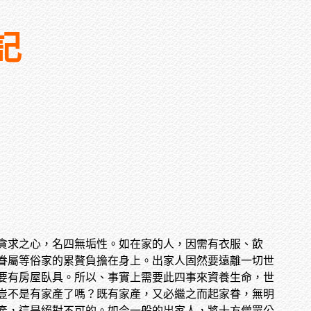
記
貪求之心，名四無垢性。如在家的人，因需有衣服、飲
眷屬等俗家的累贅負擔在身上。出家人固然要遠離一切世
要有房屋臥具。所以、事實上需要此四事來資養生命，世
豈不是有家產了嗎？既有家產，又必繼之而起家眷，無明
產，這是絕對不可的。如今一般的出家人，將十方僧眾公