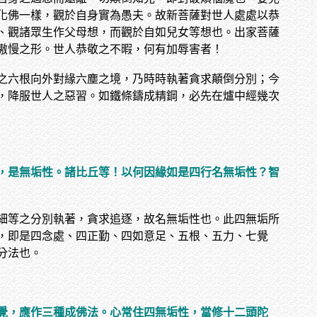
化佛一樣，觀於自身實為愚夫。故新菩薩對世人處處以恭
、觀諸眾生作父母想，而觀於自如兒女等想也。出家菩薩
傲慢之形。世人恭敬之不暇，何有加辱害者！
之六根向外對緣六塵之境，乃時時執著貪求顛倒分別；今
，降服世人之惡習。如鐵條鑄成精鋼，必先在爐中經幾次
，是無垢性。諸比丘等！以何因緣如是四行名無垢性？智
細等之分別執著，貪求追逐，故名無垢性也。此四無垢所
，即是四念處、四正勤、四如意足、五根、五力、七覺
分法也。
覺，應作三種成佛法。心常住四無垢性，當修十二頭陀