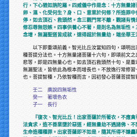
行，下心猶如旃陀羅。四威儀中作是念：十方無量諸
卵、濕、化受何生？身、口、意業於何修？所造罪中
停，如去頂石、救頭然。念三觀門常不離，觀諸有情
修忍辱無怨嫉。四事供養心不著，是則名為無垢性。
念增，無漏聖道皆成就，速得超於無量劫，端坐華王
以下即重頌前義。智光比丘汝當知四句，頌明出
種菩提分法也。十方無量諸菩薩十六句，即頌前文之
悲等，即是四無量心也。如去頂石救頭然十句、是重
無漏聖法，皆依此為根本而增長也。不放逸行常修習
也。菩提智種，乃依智種而言，因初發心菩薩菩提智
壬二 廣說四無垢性
癸一 著壞色衣
子一 長行
『復次、智光比丘！出家菩薩於所著衣，不應貪
法貪求，造不善業墮於惡道，經無量劫不遇諸佛、不
生命造種種罪。出家菩薩即不如是，隨其所得不嫌麤