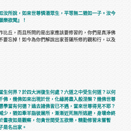
如汝所說，如來世尊憐湣眾生，平等無二猶如一子。汝今
願樂欲聞』！
作比丘，而且所問的是出家應該要修習的，你們是真淨佛
不要忘掉！如今為你們解說出家菩薩所修的觀和行，以及
當生何界？於四大洲復生何處？六道之中受生何道？以何
千佛，幾佛如來出現於世，化緣將盡入般涅槃？幾佛世尊
慧學當有何德？過去諸佛皆已不遇，當來世尊得見不耶？
減少，猶如牽羊詣彼屠所，漸漸近死無所逃避，身壞命終
於晝夜如是觀察，勿貪世間受五欲樂，精勤修習未嘗暫
子是名出家。