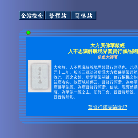
大方廣佛華嚴經
入不思議解脫境界普賢行願品隨
倓虛大師著
大矣故。入不思議解脫境界普賢行願品也。此品
元十二年。般若三藏法師所譯大方廣佛華嚴經第
收此一經之玄妙。所謂華嚴關鍵。修行樞機文約
益廣者矣。故西域相傳云。普賢行願讚。為略華
廣佛華嚴經。為廣普賢行願讚。信哉。理賓然爾
薩。為華嚴一經之主。初終二會。皆普賢所說。
皆普賢所彰。‧‧‧
普賢行願品隨聞記