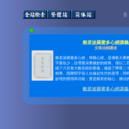
般若波羅蜜多心經講義
文珠法師講述
般若波羅蜜多心經，簡稱心經。是佛教大乘
字最短少，詮理最深奧微妙的經典。僅以二
縮了六百卷大般若經的要義；攝盡了釋尊二
精華。既闡明宇宙人生緣起性空的原理；同
妙理的體用與功能；實是般若的核心，佛法的心
般若波羅蜜多心經講義