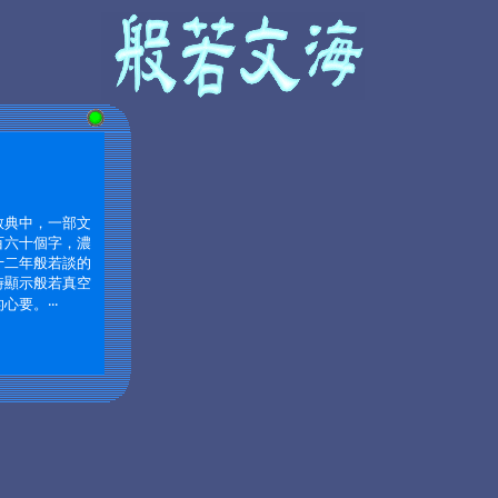
教典中，一部文
百六十個字，濃
十二年般若談的
時顯示般若真空
要。‧‧‧