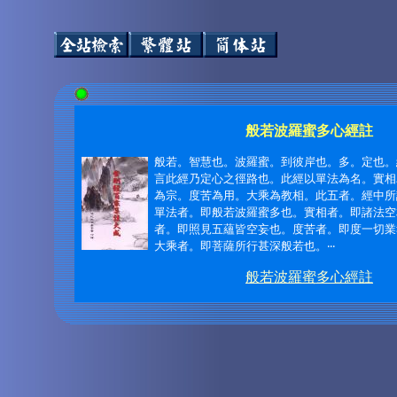
般若波羅蜜多心經註
般若。智慧也。波羅蜜。到彼岸也。多。定也。
言此經乃定心之徑路也。此經以單法為名。實相
為宗。度苦為用。大乘為教相。此五者。經中所
單法者。即般若波羅蜜多也。實相者。即諸法空
者。即照見五蘊皆空妄也。度苦者。即度一切業
大乘者。即菩薩所行甚深般若也。
‧‧‧
般若波羅蜜多心經註