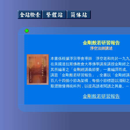
金剛般若研習報告
淨空法師講述
本書係根據淨宗學會導師 淨空老和尚於一九九
在美國達拉斯佛教會大專佛學講座講授金剛經之
其所編著之「金剛經講義節要」一書編譯而成。
講題「金剛般若研習報告」，全書以「金剛經講
百八十四個小節為架構，每個小節標題以淺顯之
艱澀難懂傳統科判，以提高讀者閱讀之興趣。
‧‧‧
金剛般若研習報告